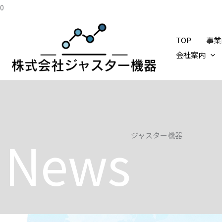
内
0
容
を
TOP
事業
ス
会社案内
キ
ッ
プ
News
ジャスター機器