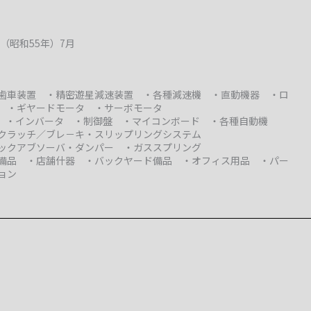
年（昭和55年）7月
歯車装置 ・精密遊星減速装置 ・各種減速機 ・直動機器 ・ロ
 ・ギヤードモータ ・サーボモータ
C ・インバータ ・制御盤 ・マイコンボード ・各種自動機
クラッチ／ブレ－キ・スリップリングシステム
ックアブソーバ・ダンパー ・ガススプリング
備品 ・店舗什器 ・バックヤード備品 ・オフィス用品 ・パー
ョン