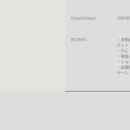
Established
1980
WORKS
・波動
ボット
・PL
・電磁
・ショ
・店舗
テーシ